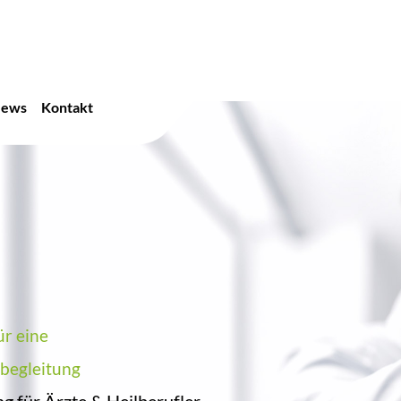
ews
Kontakt
ür eine
gründung
Wird Ihr Transfer ein Treffer
sbegleitung
g für Ärzte & Heilberufler
Individuelle Beratung für Ih