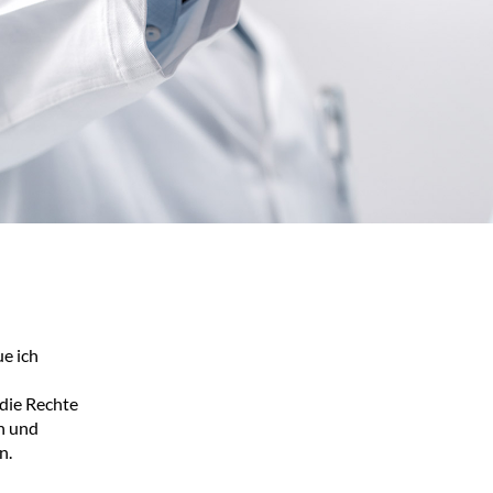
t - Sören Kleinke
Sören Kleinke
 - Sören Kleinke
ue ich
 die Rechte
n und
n.