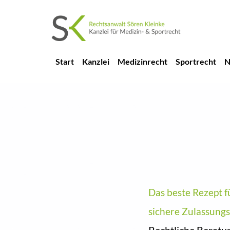
Author: ps-werbung
Start
Kanzlei
Medizinrecht
Sportrecht
N
Das beste Rezept f
Operation Praxis
sichere Zulassung
Rechtliche Beratun