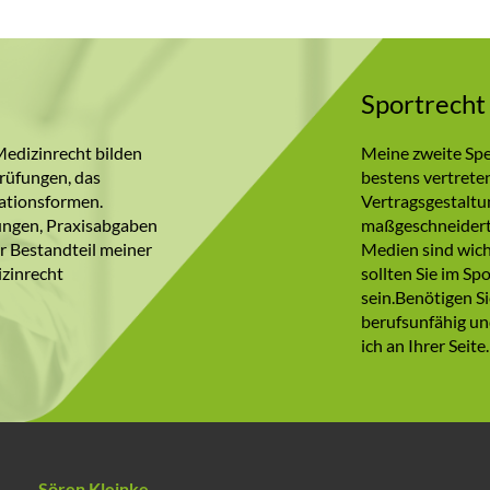
Sportrecht
Medizinrecht bilden
Meine zweite Spez
prüfungen, das
bestens vertrete
rationsformen.
Vertragsgestaltun
dungen, Praxisabgaben
maßgeschneiderte 
r Bestandteil meiner
Medien sind wich
izinrecht
sollten Sie im S
sein.Benötigen Si
berufsunfähig un
ich an Ihrer Seite.
Sören Kleinke